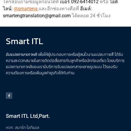
โทรสอบถามข้อมูลก่อนได้ที่
เบอร์ 092-6414012
หรือ
ไอดี
ไลน์:
@smarteng
และอีกช่องทางคือที่
อีเมล์:
smartengtranslation@gmail.com
ได้ตลอด 24 ชั่วโมง
Smart ITL
รับแปลภาษาเกาหลี
เพื่อให้ผู้ประกอบการหรือผู้สนใจงาน
แปลเกาหลี
ได้รับ
ความสะดวกสบายในการติดต่อสื่อสารกับลูกค้าหรือนักท่องเที่ยว โดยบริการ
แปลภาษาเกาหลีของเรามีบริการรับแปลเอกสารหลายรูปแบบ ไว้รองรับ
ความต้องการหรือเพิ่มมูลค่าธุรกิจให้กับท่าน
Smart ITL Ltd,Part.
หจก. สมาร์ท ไอทีแอล